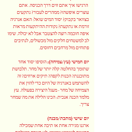
 הרגישו איך אתם זזים דרך הכניסה. אתם 
עוצרים איפשהו? ממהרים לעבור? נתקעים 
בצוואר בקבוק? יסוד המים שואל: האם אנרגיה 
זורמת או נתקעת? נקודות ההיתקעות מראות 
איפה חוכמה רוצה להצטבר אבל לא יכולה. שימו 
לב למשטחים חלקים מול מכשולים, לנתיבים 
פתוחים מול מרחבים דחוסים.
יום חמישי (עץ/צמיחה):
 הוסיפו יסוד אחד 
שתומך בהחלטה קלה יותר של מחר. תלבושת 
מתוכננת? הכנות לקפה? תיקים ארוזים? זה 
להשתמש באנרגיה של היום כדי להזין את 
הצמיחה של מחר - מעגל היצירה בפעולה. עץ 
מלמד הכנה אנכית: הכינו הלילה את מה שמחר 
צריך.
יום שישי (מתכת/מבנה)
ארגנו מגירה אחת או תיבה אחת שמכילה 