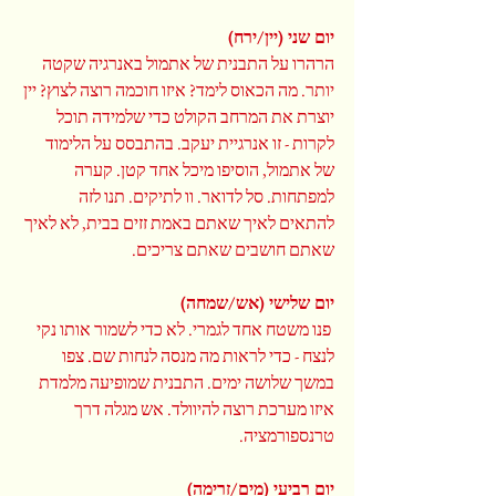
יום שני (יין/ירח)
הרהרו על התבנית של אתמול באנרגיה שקטה 
יותר. מה הכאוס לימד? איזו חוכמה רוצה לצוץ? יין 
יוצרת את המרחב הקולט כדי שלמידה תוכל 
לקרות - זו אנרגיית יעקב. בהתבסס על הלימוד 
של אתמול, הוסיפו מיכל אחד קטן. קערה 
למפתחות. סל לדואר. וו לתיקים. תנו לזה 
להתאים לאיך שאתם באמת זזים בבית, לא לאיך 
שאתם חושבים שאתם צריכים.
יום שלישי (אש/שמחה)
 פנו משטח אחד לגמרי. לא כדי לשמור אותו נקי 
לנצח - כדי לראות מה מנסה לנחות שם. צפו 
במשך שלושה ימים. התבנית שמופיעה מלמדת 
איזו מערכת רוצה להיוולד. אש מגלה דרך 
טרנספורמציה.
יום רביעי (מים/זרימה)