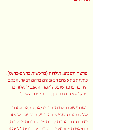
פרשת השבוע, תולדות (בראשית כה:יט-כח:ט)
, 
פותחת בתאומים הנאבקים ברחם רבקה. הכאב 
היה כה עז עד שזעקה "למה זה אנכי?" אלוהים 
ענה: "שני גוים בבטנך... ורב יעבוד צעיר."
בשבוע שעבר צפיתי בבתי מארגנת את החדר 
שלה בפעם השלישית החודש. בכל פעם שהיא 
יוצרת סדר, החיים קורים מיד - חברות מבקרות, 
פרויקטים מתפוצצים, בגדים מצטברים. "למה זה 