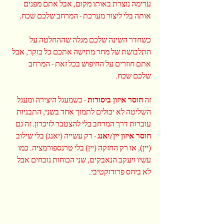
ערימה נוצרת באותו מקום, אבל אתם מפנים 
אותה בלי ליצור מערכת - המרחב שלכם שכח.
כשחדר השינה שלכם מגלה שההחלטה על 
התלבושת של מחר מתישה אתכם כל בוקר, אבל 
אתם חוזרים על החיפוש בכל זאת - המרחב 
שלכם שכח.
זה 
חוסר איזון ביסודות
 - כשמעגל היצירה ומעגל 
השליטה לא יכולים לתמוך אחד בשני, התבניות 
עוברות דרך המרחב בלי להצטבר לזיכרון. זה גם 
חוסר איזון יין/יאנג
 - רק עשייה (יאנג) בלי שילוב 
(יין), או רק החזקה (יין) בלי טרנספורמציה. כמו 
עשיו ויעקב הנאבקים, שני הכוחות נוכחים אבל 
לא ביחס פרודוקטיבי.