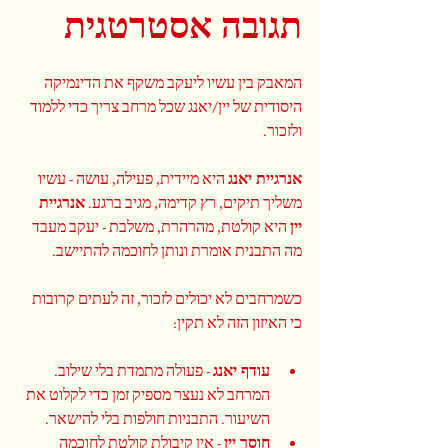
תגובה אסטרטגית
המאבק בין עשיו ליעקב משקף את הדינמיקה 
היסודית של יין/יאנג שכל מרחב צריך כדי ללמוד 
ולזכור.
אנרגיית יאנג
 היא מיידית, פעילה, עושה - עשיו 
משליך תיקים, רץ קדימה, מגיב ברגע. 
אנרגיית 
יין
 היא קולטת, מהרהרת, משלבת - יעקב מעבד 
מה התבנית אומרת ונותן לחוכמה להתיישב.
כשמרחבים לא יכולים לזכור, זה לעתים קרובות 
כי האיזון הזה לא תקין:
עודף יאנג
 - פעולה מתמדת בלי שילוב. 
המרחב לא נעצר מספיק זמן כדי לקלוט את 
השיעור. התבניות חולפות בלי להישאר.
חוסר יין
 - אין קיבולת קולטת לחוכמה 